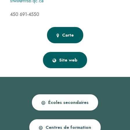
stwill@nfsb.qc.ca
450 691-4550
Carte
Site web
Écoles secondaires
Centres de formation