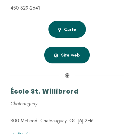
450 829-2641
Carte
Site web
École St. Willibrord
Chateauguay
300 McLeod, Chateauguay, QC J6J 2H6