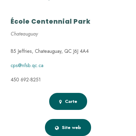
École Centennial Park
Chateauguay
85 Jeffries, Chateauguay, QC J6J 4A4
cps@nfsb.qc.ca
450 692-8251
Carte
Site web