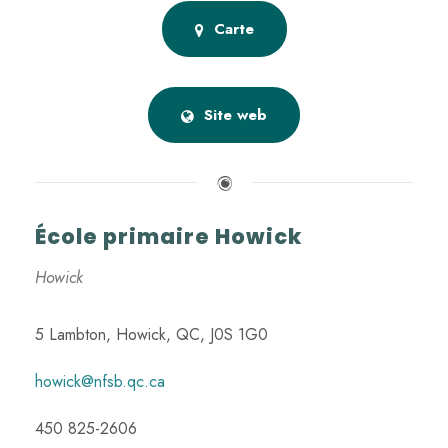
Carte
Site web
École primaire Howick
Howick
5 Lambton, Howick, QC, J0S 1G0
howick@nfsb.qc.ca
450 825-2606